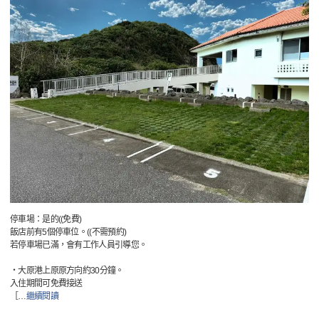
停車場：是的((免費)
飯店前有5個停車位。((不需預約)
若停車場已滿，會有工作人員引導您。
・大原港上原原方向約30分鐘。
入住期間可免費接送
［
…
繼續閱讀