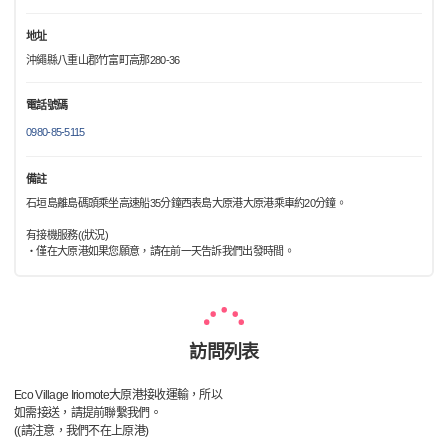
地址
沖繩縣八重山郡竹富町高那280-36
電話號碼
0980-85-5115
備註
石垣島離島碼頭乘坐高速船35分鐘西表島大原港大原港乘車約20分鐘。
有接機服務((狀況)
・僅在大原港如果您願意，請在前一天告訴我們出發時間。
訪問列表
Eco Village Iriomote大原港接收運輸，所以
如需接送，請提前聯繫我們。
((請注意，我們不在上原港)