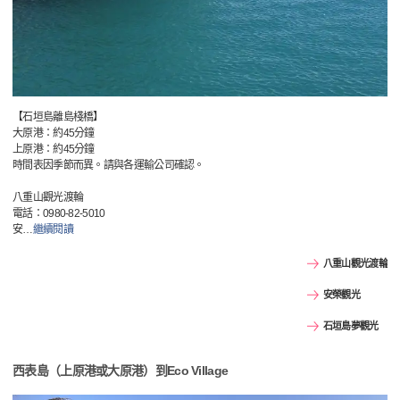
【石垣島離島棧橋】
大原港：約45分鐘
上原港：約45分鐘
時間表因季節而異。請與各運輸公司確認。
八重山觀光渡輪
電話：0980-82-5010
安
…
繼續閱讀
八重山觀光渡輪
安榮觀光
石垣島夢觀光
西表島（上原港或大原港）到Eco Village