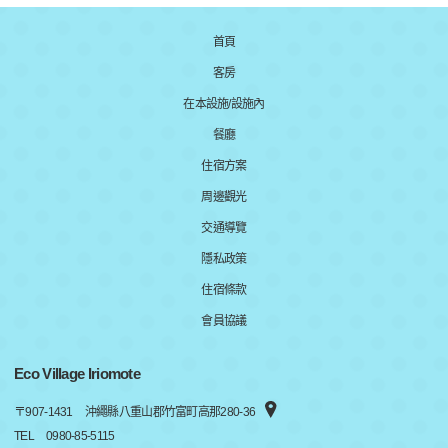
首頁
客房
在本設施/設施內
餐廳
住宿方案
周邊觀光
交通導覽
隱私政策
住宿條款
會員協議
Eco Village Iriomote
〒
907-1431
沖繩縣八重山郡竹富町高那280-36
TEL
0980-85-5115