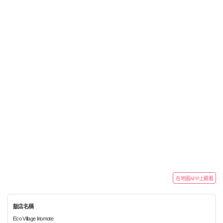
在地圖APP上觀看
飯店名稱
Eco Village Iriomote